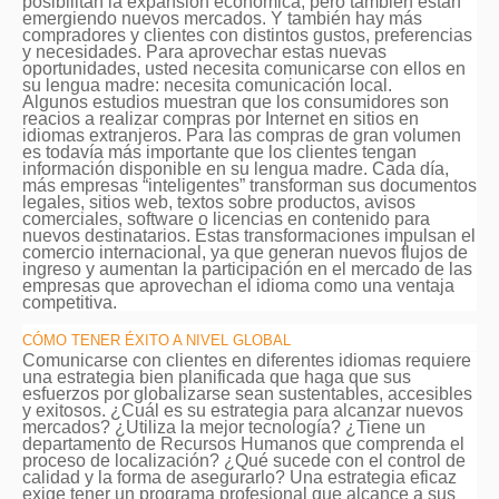
posibilitan la expansión económica, pero también están
emergiendo nuevos mercados. Y también hay más
compradores y clientes con distintos gustos, preferencias
y necesidades. Para aprovechar estas nuevas
oportunidades, usted necesita comunicarse con ellos en
su lengua madre: necesita comunicación local.
Algunos estudios muestran que los consumidores son
reacios a realizar compras por Internet en sitios en
idiomas extranjeros. Para las compras de gran volumen
es todavía más importante que los clientes tengan
información disponible en su lengua madre. Cada día,
más empresas “inteligentes” transforman sus documentos
legales, sitios web, textos sobre productos, avisos
comerciales, software o licencias en contenido para
nuevos destinatarios. Estas transformaciones impulsan el
comercio internacional, ya que generan nuevos flujos de
ingreso y aumentan la participación en el mercado de las
empresas que aprovechan el idioma como una ventaja
competitiva.
CÓMO TENER ÉXITO A NIVEL GLOBAL
Comunicarse con clientes en diferentes idiomas requiere
una estrategia bien planificada que haga que sus
esfuerzos por globalizarse sean sustentables, accesibles
y exitosos. ¿Cuál es su estrategia para alcanzar nuevos
mercados? ¿Utiliza la mejor tecnología? ¿Tiene un
departamento de Recursos Humanos que comprenda el
proceso de localización? ¿Qué sucede con el control de
calidad y la forma de asegurarlo? Una estrategia eficaz
exige tener un programa profesional que alcance a sus