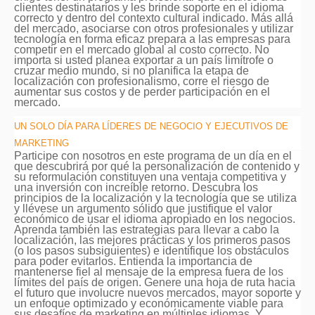
clientes destinatarios y les brinde soporte en el idioma
correcto y dentro del contexto cultural indicado. Más allá
del mercado, asociarse con otros profesionales y utilizar
tecnología en forma eficaz prepara a las empresas para
competir en el mercado global al costo correcto. No
importa si usted planea exportar a un país limítrofe o
cruzar medio mundo, si no planifica la etapa de
localización con profesionalismo, corre el riesgo de
aumentar sus costos y de perder participación en el
mercado.
UN SOLO DÍA PARA LÍDERES DE NEGOCIO Y EJECUTIVOS DE
MARKETING
Participe con nosotros en este programa de un día en el
que descubrirá por qué la personalización de contenido y
su reformulación constituyen una ventaja competitiva y
una inversión con increíble retorno. Descubra los
principios de la localización y la tecnología que se utiliza
y llévese un argumento sólido que justifique el valor
económico de usar el idioma apropiado en los negocios.
Aprenda también las estrategias para llevar a cabo la
localización, las mejores prácticas y los primeros pasos
(o los pasos subsiguientes) e identifique los obstáculos
para poder evitarlos. Entienda la importancia de
mantenerse fiel al mensaje de la empresa fuera de los
límites del país de origen. Genere una hoja de ruta hacia
el futuro que involucre nuevos mercados, mayor soporte y
un enfoque optimizado y económicamente viable para
sus desafíos de marketing en múltiples idiomas. Y