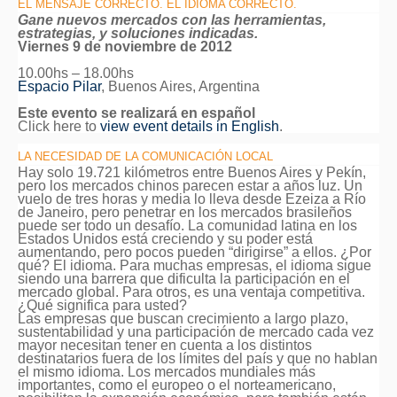
EL MENSAJE CORRECTO. EL IDIOMA CORRECTO.
Gane nuevos mercados con las herramientas,
estrategias, y soluciones indicadas.
Viernes 9 de noviembre de 2012
10.00hs – 18.00hs
Espacio Pilar
, Buenos Aires, Argentina
Este evento se realizará en español
Click here to
view event details in English
.
LA NECESIDAD DE LA COMUNICACIÓN LOCAL
Hay solo 19.721 kilómetros entre Buenos Aires y Pekín,
pero los mercados chinos parecen estar a años luz. Un
vuelo de tres horas y media lo lleva desde Ezeiza a Río
de Janeiro, pero penetrar en los mercados brasileños
puede ser todo un desafío. La comunidad latina en los
Estados Unidos está creciendo y su poder está
aumentando, pero pocos pueden “dirigirse” a ellos. ¿Por
qué? El idioma. Para muchas empresas, el idioma sigue
siendo una barrera que dificulta la participación en el
mercado global. Para otros, es una ventaja competitiva.
¿Qué significa para usted?
Las empresas que buscan crecimiento a largo plazo,
sustentabilidad y una participación de mercado cada vez
mayor necesitan tener en cuenta a los distintos
destinatarios fuera de los límites del país y que no hablan
el mismo idioma. Los mercados mundiales más
importantes, como el europeo o el norteamericano,