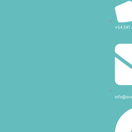
+54 341 
info@oc