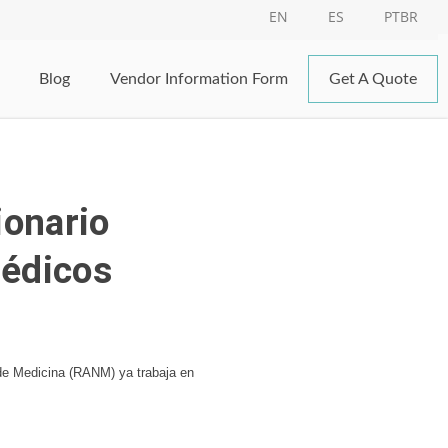
EN
ES
PTBR
Blog
Vendor Information Form
Get A Quote
ionario
médicos
de Medicina (RANM) ya trabaja en