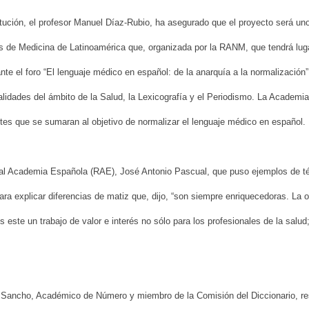
titución, el profesor Manuel Díaz-Rubio, ha asegurado que el proyecto será un
s de Medicina de Latinoamérica que, organizada por la RANM, que tendrá lug
nte el foro “El lenguaje médico en español: de la anarquía a la normalización”
alidades del ámbito de la Salud, la Lexicografía y el Periodismo. La Academia
ntes que se sumaran al objetivo de normalizar el lenguaje médico en español.
Real Academia Española (RAE), José Antonio Pascual, que puso ejemplos de té
a explicar diferencias de matiz que, dijo, “son siempre enriquecedoras. La 
 este un trabajo de valor e interés no sólo para los profesionales de la salu
a Sancho, Académico de Número y miembro de la Comisión del Diccionario, re