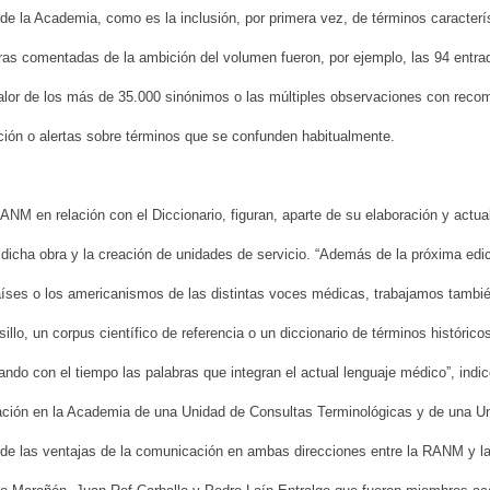
o de la Academia, como es la inclusión, por primera vez, de términos caracter
as comentadas de la ambición del volumen fueron, por ejemplo, las 94 entrada
 valor de los más de 35.000 sinónimos o las múltiples observaciones con rec
ción o alertas sobre términos que se confunden habitualmente.
ANM en relación con el Diccionario, figuran, aparte de su elaboración y actual
dicha obra y la creación de unidades de servicio. “Además de la próxima edic
íses o los americanismos de las distintas voces médicas, trabajamos también
illo, un corpus científico de referencia o un diccionario de términos históric
ndo con el tiempo las palabras que integran el actual lenguaje médico”, ind
reación en la Academia de una Unidad de Consultas Terminológicas y de una Un
 de las ventajas de la comunicación en ambas direcciones entre la RANM y l