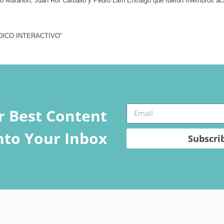
io Marañón, Juan Rof Carballo y Pedro Laín Entralgo que fueron miembros ac
MEDICO INTERACTIVO”
r Best Content
Into Your Inbox
Subscri