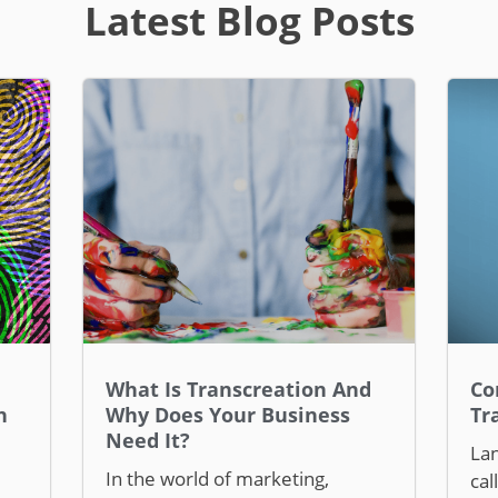
Latest Blog Posts
What Is Transcreation And
Co
n
Why Does Your Business
Tr
Need It?
Lan
In the world of marketing,
cal