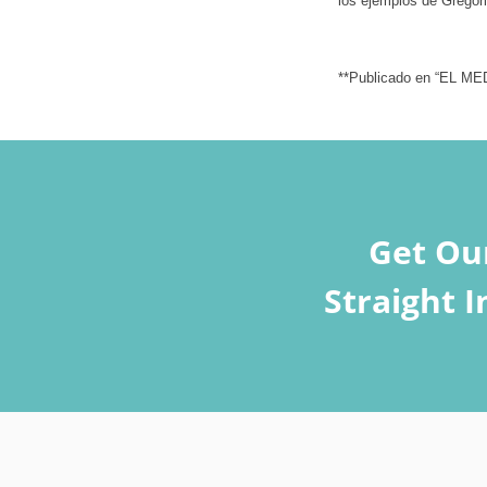
los ejemplos de Gregor
**Publicado en “EL 
Get Ou
Straight 