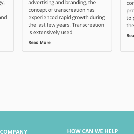
y,
advertising and branding, the
con
concept of transcreation has
pro
and
experienced rapid growth during
to 
the last few years. Transcreation
the
is extensively used
Rea
Read More
HOW CAN WE HELP
COMPANY