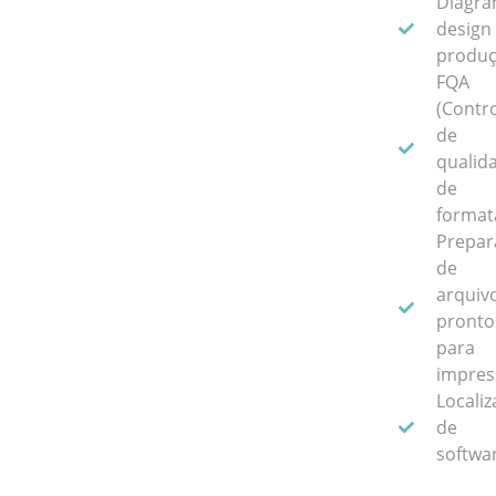
Diagra
design
produ
FQA
(Contr
de
qualid
de
format
Prepar
de
arquiv
pronto
para
impres
Locali
de
softwa