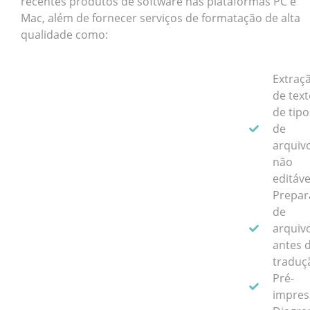
recentes produtos de software nas plataformas PC e
Mac, além de fornecer serviços de formatação de alta
qualidade como:
Extraç
de text
de tipo
de
arquiv
não
editáve
Prepar
de
arquiv
antes 
traduç
Pré-
impres