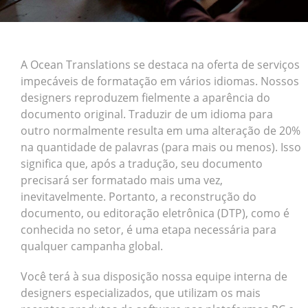
A Ocean Translations se destaca na oferta de serviços
impecáveis de formatação em vários idiomas. Nossos
designers reproduzem fielmente a aparência do
documento original. Traduzir de um idioma para
outro normalmente resulta em uma alteração de 20%
na quantidade de palavras (para mais ou menos). Isso
significa que, após a tradução, seu documento
precisará ser formatado mais uma vez,
inevitavelmente. Portanto, a reconstrução do
documento, ou editoração eletrônica (DTP), como é
conhecida no setor, é uma etapa necessária para
qualquer campanha global.
Você terá à sua disposição nossa equipe interna de
designers especializados, que utilizam os mais