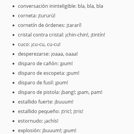
conversación ininteligible: bla, bla, bla
corneta: ¡tururú!
cornetín de órdenes: ¡tararí!
cristal contra cristal: ¡chin-chin!, ¡tintín!
cuco: ¡cu-cu, cu-cu!
desperezarse: ¡oaaa, oaaa!
disparo de cañón: ¡pum!
disparo de escopeta: ¡pum!
disparo de fusil: ¡pum!
disparo de pistola: ¡bang!; ¡pam, pam!
estallido fuerte: ¡buuum!
estallido pequeño: ¡tric!; ¡tris!
estornudo: ¡achís!
explosión: ¡buuum!; ¡pum!