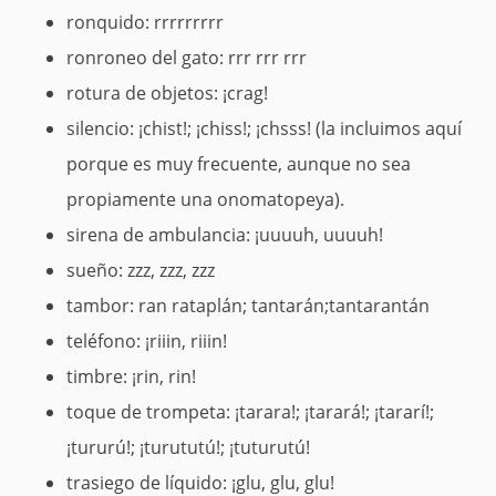
ronquido: rrrrrrrrr
ronroneo del gato: rrr rrr rrr
rotura de objetos: ¡crag!
silencio: ¡chist!; ¡chiss!; ¡chsss! (la incluimos aquí
porque es muy frecuente, aunque no sea
propiamente una onomatopeya).
sirena de ambulancia: ¡uuuuh, uuuuh!
sueño: zzz, zzz, zzz
tambor: ran rataplán; tantarán;tantarantán
teléfono: ¡riiin, riiin!
timbre: ¡rin, rin!
toque de trompeta: ¡tarara!; ¡tarará!; ¡tararí!;
¡tururú!; ¡turututú!; ¡tuturutú!
trasiego de líquido: ¡glu, glu, glu!