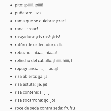
pito: ¡piiii!, ¡piiii!
puñetazo: ¡zas!
rama que se quiebra: ¡crac!
rana: ¡croac!
rasgadura: ¡ris ras!; ¡tris!
ratón (de ordenador): clic
rebuzno: ¡hiaaa, hiaaa!
relincho del caballo: ¡hiiii, hiiii, hiiii!
repugnancia: ¡aj!, ¡puaj!
risa abierta: ¡ja, ja!
risa astuta: ¡je, je!
risa contenida: ¡ji, ji!
risa socarrona: ¡jo, jo!
roce de seda contra seda: frufrú