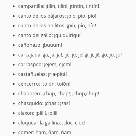
campanilla: ¡tilín, tilín!; ¡tintín, tintín!
canto de los pájaros: ¡pío, pío, pío!
canto de los pollitos: ¡pío, pío, pío!
canto del gallo: ¡quiquiriquí!
cañonazo: ¡buuum!
carcajada: ¡ja, ja, ja!; ¡je, je, je!;¡ji, ji, ji!; ¡jo, jo, jo!
carraspeo: ¡ejem, ejem!
castañuelas: ¡ria-pitá!
cencerro: ¡tolón, tolón!
chapoteo: ¡chap, chap!; ¡chop,chop!
chasquido: ¡chas!; ¡zas!
claxon: ¡piiii!, ¡piiii!
cloquear la gallina: ¡cloc, cloc!
comer: ñam, ñam, ñam