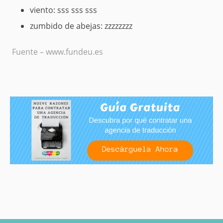
viento: sss sss sss
zumbido de abejas: zzzzzzzz
Fuente – www.fundeu.es