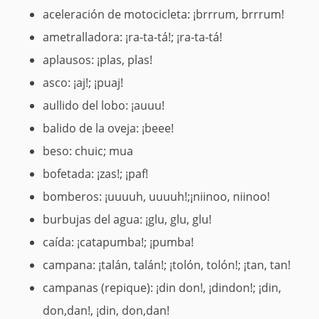
aceleración de motocicleta: ¡brrrum, brrrum!
ametralladora: ¡ra-ta-tá!; ¡ra-ta-tá!
aplausos: ¡plas, plas!
asco: ¡aj!; ¡puaj!
aullido del lobo: ¡auuu!
balido de la oveja: ¡beee!
beso: chuic; mua
bofetada: ¡zas!; ¡paf!
bomberos: ¡uuuuh, uuuuh!;¡niinoo, niinoo!
burbujas del agua: ¡glu, glu, glu!
caída: ¡catapumba!; ¡pumba!
campana: ¡talán, talán!; ¡tolón, tolón!; ¡tan, tan!
campanas (repique): ¡din don!, ¡dindon!; ¡din,
don,dan!, ¡din, don,dan!