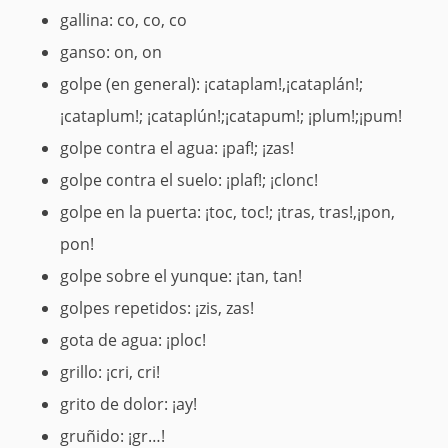
gallina: co, co, co
ganso: on, on
golpe (en general): ¡cataplam!,¡cataplán!;
¡cataplum!; ¡cataplún!;¡catapum!; ¡plum!;¡pum!
golpe contra el agua: ¡paf!; ¡zas!
golpe contra el suelo: ¡plaf!; ¡clonc!
golpe en la puerta: ¡toc, toc!; ¡tras, tras!,¡pon,
pon!
golpe sobre el yunque: ¡tan, tan!
golpes repetidos: ¡zis, zas!
gota de agua: ¡ploc!
grillo: ¡cri, cri!
grito de dolor: ¡ay!
gruñido: ¡gr…!