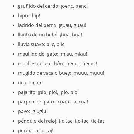
gruñido del cerdo: ¡oenc, oenc!
hipo: ¡hip!
ladrido del perro: ¡guau, guau!
llanto de un bebé: ¡bua, bua!
lluvia suave: plic, plic
maullido del gato: ¡miau, miau!
muelles del colchón: ¡ñeeec, ñeeec!
mugido de vaca o buey: ¡muuu, muuu!
oca: on, on
pajarito: ¡pío, pío!, ¡pío, pío!
parpeo del pato: ¡cua, cua, cua!
pavo: ¡gluglú!
péndulo del reloj: tic-tac, tic-tac, tic-tac
perdiz: ¡aj, aj, aj!