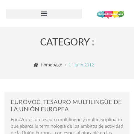
Formulario de información de proveedor
CATEGORY :
Homepage
11 julio 2012
EUROVOC, TESAURO MULTILINGÜE DE
LA UNIÓN EUROPEA
EuroVoc es un tesauro multilingüe y multidisciplinario
que abarca la terminología de los ámbitos de actividad
de la Unión Europea, con especial hincapié en las