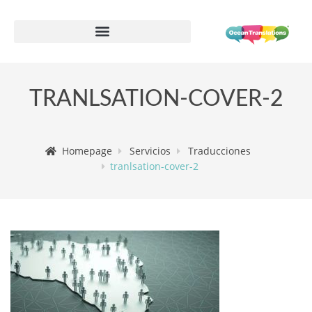
Formulario de información de proveedor
TRANLSATION-COVER-2
Homepage
Servicios
Traducciones
tranlsation-cover-2