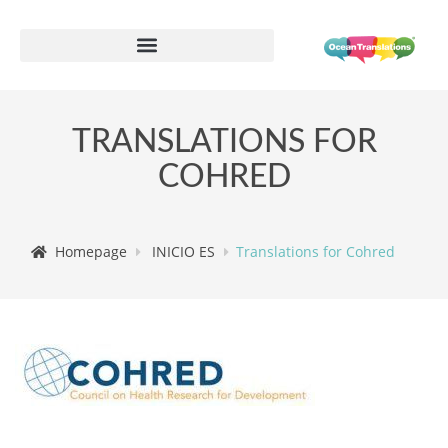
Formulario de información de proveedor
TRANSLATIONS FOR
COHRED
Homepage
INICIO ES
Translations for Cohred