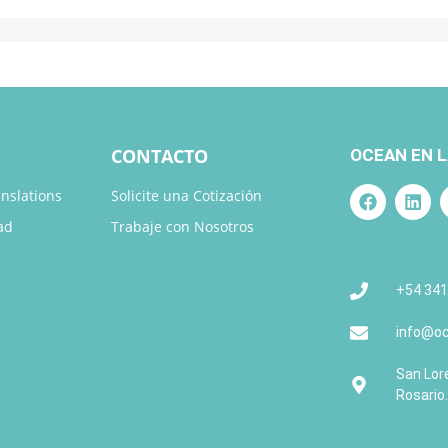
CONTACTO
OCEAN EN L
nslations
Solicite una Cotización
ad
Trabaje con Nosotros
+54 341
info@oc
San Lore
Rosario.