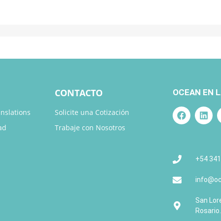
CONTACTO
OCEAN EN L
nslations
Solicite una Cotización
ad
Trabaje con Nosotros
+54 341
info@oc
San Lore
Rosario.